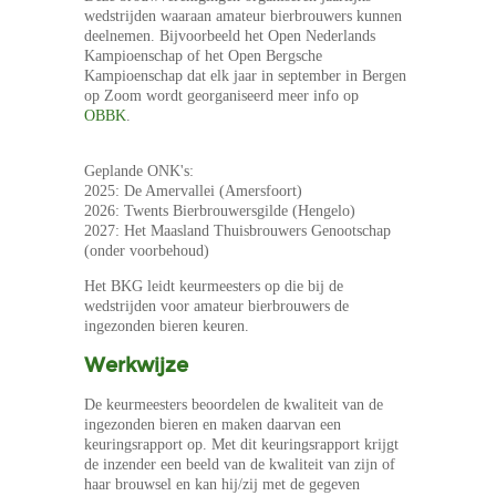
Afwijkingen
wedstrijden waaraan amateur bierbrouwers kunnen
deelnemen. Bijvoorbeeld het Open Nederlands
Voorwaarden
Kampioenschap of het Open Bergsche
Kampioenschap dat elk jaar in september in Bergen
op Zoom wordt georganiseerd meer info op
OBBK
.
Downloads
Geplande ONK's:
Contact
2025: De Amervallei (Amersfoort)
2026: Twents Bierbrouwersgilde (Hengelo)
2027: Het Maasland Thuisbrouwers Genootschap
Biertypenlijst
(onder voorbehoud)
Het BKG leidt keurmeesters op die bij de
wedstrijden voor amateur bierbrouwers de
Agenda
ingezonden bieren keuren.
Werkwijze
Cursus
De keurmeesters beoordelen de kwaliteit van de
ingezonden bieren en maken daarvan een
Aanvragen keuring
keuringsrapport op. Met dit keuringsrapport krijgt
de inzender een beeld van de kwaliteit van zijn of
haar brouwsel en kan hij/zij met de gegeven