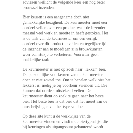
Inloggen
adviezen wellicht de volgende keer een nog beter
brouwsel inzenden.
Bier keuren is een aangename doch niet
gemakkelijke bezigheid. De keurmeester moet een
oordeel vellen over een product waar de inzender
meestal veel werk en moeite in heeft gestoken. Het
is de taak van de keurmeester om een eerlijk
oordeel over dit product te vellen en tegelijkertijd
de inzender aan te moedigen zijn brouwkunsten
weer een stukje te verbeteren. Voorwaar geen
makkelijke taak.
De keurmeester is niet op zoek naar "lekker" bier.
De persoonlijke voorkeuren van de keurmeester
doen er niet zoveel toe. Om te bepalen welk bier het
lekkerst is, nodig je bij voorkeur vrienden uit. Die
kunnen dat oordeel uitstekend vellen. De
keurmeester dient op zoek te gaan naar het beste
bier. Het beste bier is dat bier dat het meest aan de
omschrijvingen van het type voldoet.
Op deze site kunt u de werkwijze van de
keurmeester vinden en vindt u de biertypenlijst die
bij keuringen als uitgangspunt gehanteerd wordt.