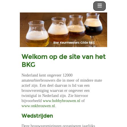
Bier Keurmeesters Gilde BKG
Welkom op de site van het
BKG
Het gilde
Nederland kent ongeveer 12000
amateurbierbrouwers die in meer of mindere mate
actief zijn. Een deel daarvan is lid van een
De keurmeesters
brouwvereniging waarvan er ongeveer een
twintigtal in Nederland zijn. Zie hiervoor
bijvoorbeeld
www.hobbybrouwen.nl
of
Kwalificaties
www.onkbrouwen.nl
.
Keuren
Wedstrijden
Deze brouwverenigingen organiseren jaarlijks